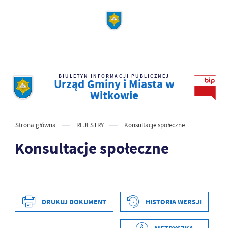
BIULETYN INFORMACJI PUBLICZNEJ
Urząd Gminy i Miasta w
Witkowie
Strona główna
REJESTRY
Konsultacje społeczne
Konsultacje społeczne
DRUKUJ DOKUMENT
HISTORIA WERSJI
Data wytworzenia
2025-02-13 13:39:56
Wytworzył
Tomasz Pluciński